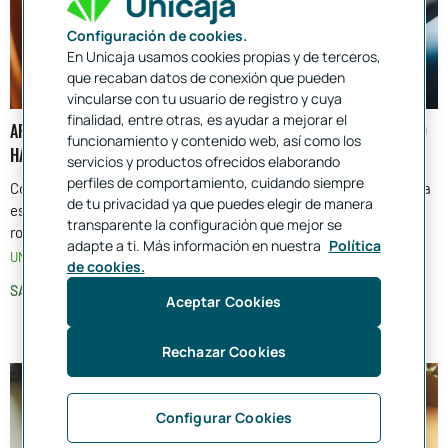
Configuración de cookies.
En Unicaja usamos cookies propias y de terceros,
que recaban datos de conexión que pueden
vincularse con tu usuario de registro y cuya
finalidad, entre otras, es ayudar a mejorar el
APAGAR UNA TARJETA O ANULARLA. QUÉ OPCIÓN ELEGIR Y CÓMO
funcionamiento y contenido web, así como los
HACERLO
servicios y productos ofrecidos elaborando
perfiles de comportamiento, cuidando siempre
Conocer las diferencias entre apagar y anular una tarjeta bancaria
de tu privacidad ya que puedes elegir de manera
es esencial para tomar decisiones informadas en situaciones de
transparente la configuración que mejor se
robo, pérdida o cuando ya no necesitamos la tarjeta
adapte a ti. Más información en nuestra
Política
UNIBLOG
05 JUN. 2025
de cookies.
SABER MÁS
Aceptar Cookies
Rechazar Cookies
Configurar Cookies