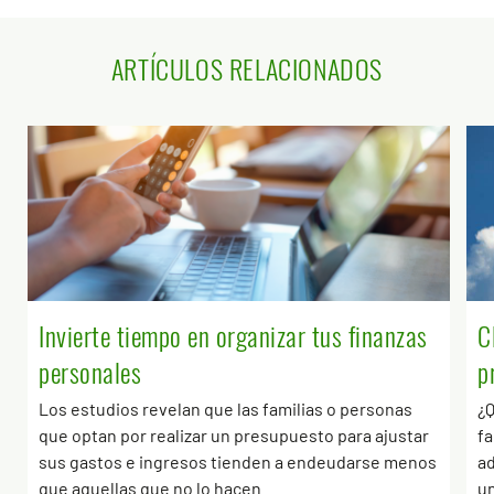
ARTÍCULOS RELACIONADOS
Invierte tiempo en organizar tus finanzas
C
personales
p
Los estudios revelan que las familias o personas
¿Q
que optan por realizar un presupuesto para ajustar
fa
sus gastos e ingresos tienden a endeudarse menos
ad
que aquellas que no lo hacen
un