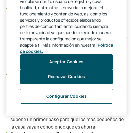
confianza y con tarjeas virtuales o prepago.
vincularse con tu usuario de registro y cuya
Busca y compara
. Otra manera para rentabilizar la
finalidad, entre otras, es ayudar a mejorar el
funcionamiento y contenido web, así como los
economía es buscar y comparar, pese a que supone
servicios y productos ofrecidos elaborando
una considerable inversión de tiempo, la competencia
perfiles de comportamiento, cuidando siempre
entre los comercios es mayor después de las
de tu privacidad ya que puedes elegir de manera
vacaciones, así que no será difícil encontrar productos
transparente la configuración que mejor se
con unos precios ajustados. Existen, por ejemplo,
adapte a ti. Más información en nuestra
Política
de cookies.
comparadores de precios de venta de libros de texto
que pueden facilitarte un ahorro interesante
Aceptar Cookies
simplemente a "golpe de clic".
La educación financiera comienza en los más
Rechazar Cookies
pequeños
. Aprovecha para educar a tus hijos sobre la
importancia de controlar los gastos. Este es un buen
Configurar Cookies
momento para enseñarles a cómo planificar sus
ahorros, recuerda que una herramienta adecuada son
las cuentas de ahorro infantiles, un producto que
supone un primer paso para que los más pequeños de
la casa vayan conociendo qué es ahorrar.