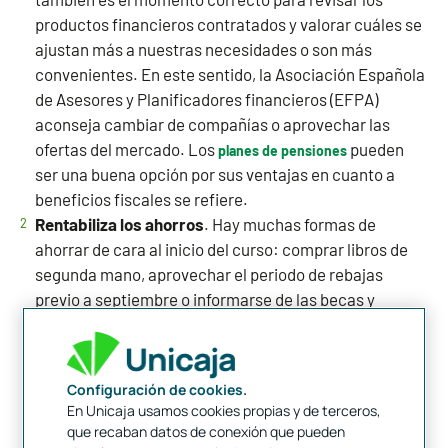
productos financieros contratados y valorar cuáles se
ajustan más a nuestras necesidades o son más
convenientes. En este sentido, la Asociación Española
de Asesores y Planificadores financieros (EFPA)
aconseja cambiar de compañías o aprovechar las
ofertas del mercado. Los
pueden
planes de pensiones
ser una buena opción por sus ventajas en cuanto a
beneficios fiscales se refiere.
Rentabiliza los ahorros
. Hay muchas formas de
ahorrar de cara al inicio del curso: comprar libros de
segunda mano, aprovechar el periodo de rebajas
previo a septiembre o informarse de las becas y
ayudas públicas son algunas opciones que pueden ser
útiles si quieres contener tus gastos. También, las
compras online ofrecen bastantes promociones y
Configuración de cookies.
descuentos en este mes, aunque recuerda hacerlas
En Unicaja usamos cookies propias y de terceros,
siempre de forma segura, es decir, en páginas de
que recaban datos de conexión que pueden