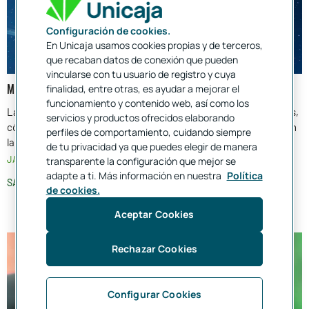
Configuración de cookies.
En Unicaja usamos cookies propias y de terceros,
que recaban datos de conexión que pueden
vincularse con tu usuario de registro y cuya
MEGA FUERZAS: UNA OPORTUNIDAD PARA LA INVERSIÓN
finalidad, entre otras, es ayudar a mejorar el
funcionamiento y contenido web, así como los
Las mega fuerzas están redefiniendo cómo crecen las economías,
servicios y productos ofrecidos elaborando
cómo se comportan los mercados y qué factores pueden influir en
perfiles de comportamiento, cuidando siempre
la generación de valor a largo plazo
de tu privacidad ya que puedes elegir de manera
JAVIER GARCÍA DÍAZ
19 FEB. 2026
transparente la configuración que mejor se
adapte a ti. Más información en nuestra
Política
SABER MÁS
de cookies.
Aceptar Cookies
Rechazar Cookies
Configurar Cookies