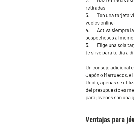
2. Haz retiradas est
retiradas
3. Ten una tarjeta vir
vuelos online.
4. Activa siempre las
sospechosos al mome
5. Elige una sola tarj
te sirve para tu día a 
Un consejo adicional es
Japón o Marruecos, el 
Unido, apenas se utili
del presupuesto es mej
para jóvenes son una g
Ventajas para jó