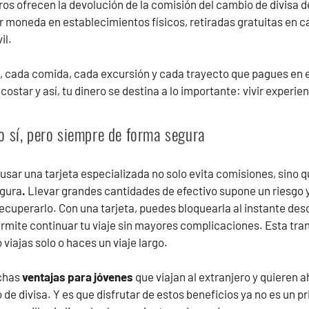
eros ofrecen la devolución de la comisión del cambio de divisa 
r moneda en establecimientos físicos, retiradas gratuitas en ca
il.
a, cada comida, cada excursión y cada trayecto que pagues en e
ostar y así, tu dinero se destina a lo importante: vivir experie
ro sí, pero siempre de forma segura
 usar una tarjeta especializada no solo evita comisiones, sino 
egura
.
Llevar grandes cantidades de efectivo supone un riesgo 
ecuperarlo. Con una tarjeta, puedes bloquearla al instante desde
ermite continuar tu viaje sin mayores complicaciones. Esta tra
iajas solo o haces un viaje largo.
chas
ventajas para jóvenes
que viajan al extranjero y quieren a
de divisa. Y es que disfrutar de estos beneficios ya no es un pr