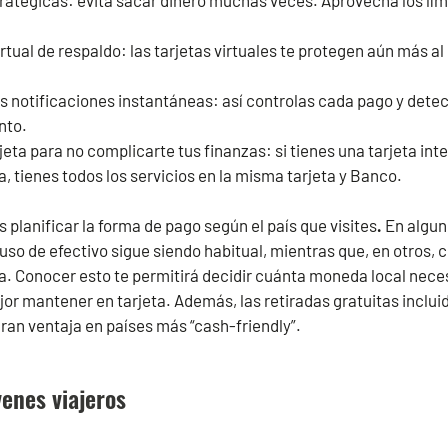
ratégicas: e
vita sacar dinero muchas veces. Aprovecha los lím
tual de respaldo: l
as tarjetas virtuales te protegen aún más al
 notificaciones instantáneas: así controlas cada pago y detec
nto.
eta para no complicarte tus finanzas: si tienes una tarjeta in
día, tienes todos los servicios en la misma tarjeta y Banco.
 planificar la forma de pago según el país que visites
.
En algun
uso de efectivo sigue siendo habitual, mientras que, en otros,
za. Conocer esto te permitirá decidir cuánta moneda local nece
or mantener en tarjeta. Además, las retiradas gratuitas inclui
ran ventaja en países más “cash-friendly”.
venes viajeros