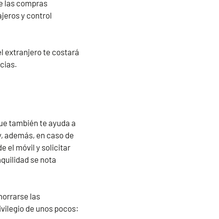
de las compras
jeros y control
l extranjero te costará
ncias.
que también te ayuda a
y, además, en caso de
 el móvil y solicitar
nquilidad se nota
horrarse las
ivilegio de unos pocos: