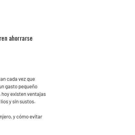
eren ahorrarse
can cada vez que
 un gasto pequeño
 hoy existen ventajas
íos y sin sustos.
njero, y cómo evitar