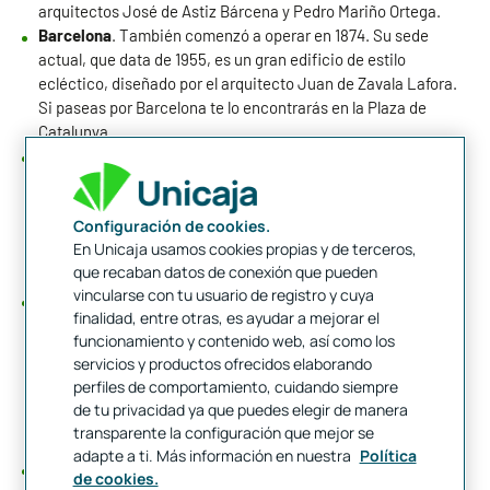
arquitectos José de Astiz Bárcena y Pedro Mariño Ortega.
Barcelona
. También comenzó a operar en 1874. Su sede
actual, que data de 1955, es un gran edificio de estilo
ecléctico, diseñado por el arquitecto Juan de Zavala Lafora.
Si paseas por Barcelona te lo encontrarás en la Plaza de
Catalunya.
Bilbao
. Igualmente comenzó a operar en 1874, ocupando su
sede actual en 1923. El edificio de la sede territorial bilbaína
del Banco de España fue diseñado por el arquitecto Julián
Configuración de cookies.
Apráiz, destacando en él su fachada de estilo corintio. Su
En Unicaja usamos cookies propias y de terceros,
situación no puede ser más céntrica, en la Gran Vía de D.
que recaban datos de conexión que pueden
Diego López de Haro, 10.
vincularse con tu usuario de registro y cuya
Oviedo
. La sede del Banco de España en Oviedo es una de las
finalidad, entre otras, es ayudar a mejorar el
más modernas, pues data de 1982, aunque esta plaza
funcionamiento y contenido web, así como los
también comenzó a operar como sede territorial del banco
servicios y productos ofrecidos elaborando
central en 1874. El edificio actual, catalogado como
perfiles de comportamiento, cuidando siempre
Construcción Singular, es obra de los arquitectos Ramón
de tu privacidad ya que puedes elegir de manera
Cañas Represa y Nicolás Arganza García. Está ubicado en la
transparente la configuración que mejor se
calle Conde de Toreno, 6.
adapte a ti. Más información en nuestra
Política
Valladolid
. Esta sede territorial comenzó a operar en 1875, si
de cookies.