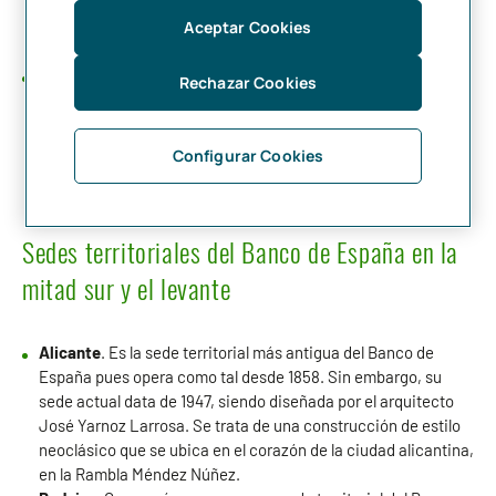
bien su sede actual data de 1958 siendo obra del arquitecto
Romualdo de Madariaga. El edificio, de estilo clasicista, se
Aceptar Cookies
ubica en la Plaza de España de la ciudad vallisoletana.
Zaragoza
. La sede maña del Banco de España también
Rechazar Cookies
comenzó a operar en 1874, mientras que su sede actual, obra
de Juan de Zavala Lafora y de Romualdo de Madariaga, data
de 1936. El edificio, de planta irregular y composición clásica,
Configurar Cookies
está situado en pleno casco antiguo de la ciudad, en la Plaza
de España.
Sedes territoriales del Banco de España en la
mitad sur y el levante
Alicante
. Es la sede territorial más antigua del Banco de
España pues opera como tal desde 1858. Sin embargo, su
sede actual data de 1947, siendo diseñada por el arquitecto
José Yarnoz Larrosa. Se trata de una construcción de estilo
neoclásico que se ubica en el corazón de la ciudad alicantina,
en la Rambla Méndez Núñez.