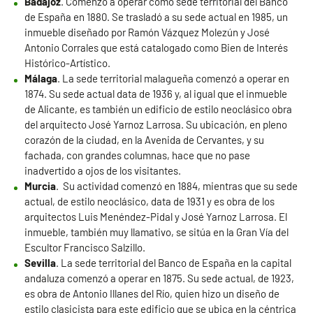
Badajoz
. Comenzó a operar como sede territorial del Banco
de España en 1880. Se trasladó a su sede actual en 1985, un
inmueble diseñado por Ramón Vázquez Molezún y José
Antonio Corrales que está catalogado como Bien de Interés
Histórico-Artístico.
Málaga
. La sede territorial malagueña comenzó a operar en
1874. Su sede actual data de 1936 y, al igual que el inmueble
de Alicante, es también un edificio de estilo neoclásico obra
del arquitecto José Yarnoz Larrosa. Su ubicación, en pleno
corazón de la ciudad, en la Avenida de Cervantes, y su
fachada, con grandes columnas, hace que no pase
inadvertido a ojos de los visitantes.
Murcia
. Su actividad comenzó en 1884, mientras que su sede
actual, de estilo neoclásico, data de 1931 y es obra de los
arquitectos Luis Menéndez-Pidal y José Yarnoz Larrosa. El
inmueble, también muy llamativo, se sitúa en la Gran Vía del
Escultor Francisco Salzillo.
Sevilla
. La sede territorial del Banco de España en la capital
andaluza comenzó a operar en 1875. Su sede actual, de 1923,
es obra de Antonio Illanes del Río, quien hizo un diseño de
estilo clasicista para este edificio que se ubica en la céntrica