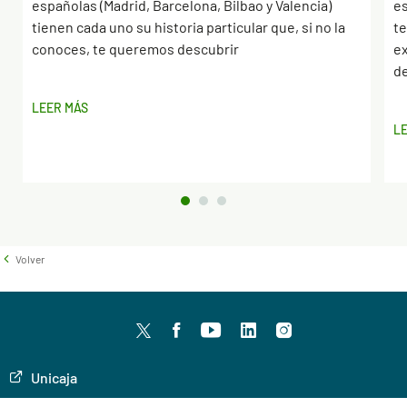
españolas (Madrid, Barcelona, Bilbao y Valencia)
es
tienen cada uno su historia particular que, si no la
te
conoces, te queremos descubrir
ex
de
LEER MÁS
L
Volver
Twitter
facebook
youtube
LinkedIn
Instagram
Unicaja