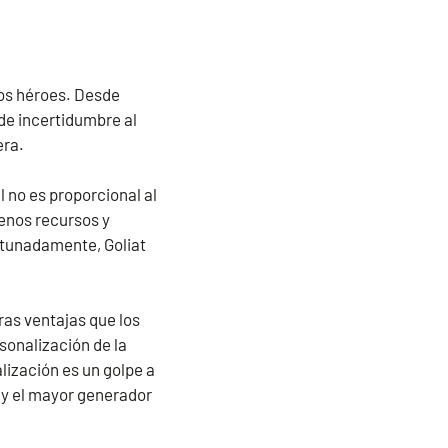
ros héroes. Desde
 de incertidumbre al
era.
 no es proporcional al
enos recursos y
rtunadamente, Goliat
ras ventajas que los
onalización de la
alización es un golpe a
 y el mayor generador