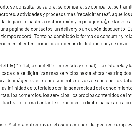
do, se consulta, se valora, se compara, se comparte, se trami
 sectores, actividades y procesos más “recalcitrantes”, aquellos
eda de pareja, hasta la restauración y la peluquería), se lanza
a una página de contactos, un delivery o un cupón descuento. E
 tiempo record: Tanto ha cambiado la forma de consumir y rela
ciales clientes, como los procesos de distribución, de envío, 
etflix (Digital, a domicilio, inmediato y global). La distancia y 
cada día se digitalizan más servicios hasta ahora restringidos a
ura de imágenes, el reconocimiento de voz, de sonidos, los dat
ay infinidad de tutoriales con la generosidad del conocimiento
rtas, los comercios, los servicios, los propios contenidos de in
n fiarte. De forma bastante silenciosa, lo digital ha pasado a p
ido.
Y ahora entremos en el oscuro mundo del pequeño empres