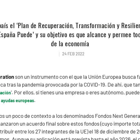
país el ‘Plan de Recuperación, Transformación y Resilien
spaña Puede’ y su objetivo es que alcance y permee tod
de la economía
24 FEB 2022
ration
son un instrumento con el que la Unión Europea busca fac
a tras la pandemia provocada por la COVID-19. De ahí, que ta
’. Por ellos, si tienes una empresa o eres autónomo, pued
ración
.
s ayudas europeas
s un poco de contexto a los denominados Fondos Next Genera
anzaron un acuerdo final sobre estos fondos (cuyo importe tot
tribuir entre los 27 integrantes de la UE) el 18 de diciembre de 
os. Aunque su aplicación está prevista hasta el año 2026, el o