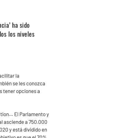
cia’ ha sido
os los niveles
ilitar la
mbién se les conozca
es tener opciones a
tion… El Parlamento y
al asciende a 750.000
2020 y está dividido en
bjetivo es que el 70%