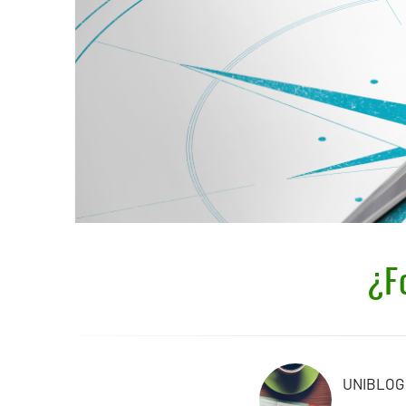
¿F
UNIBLOG