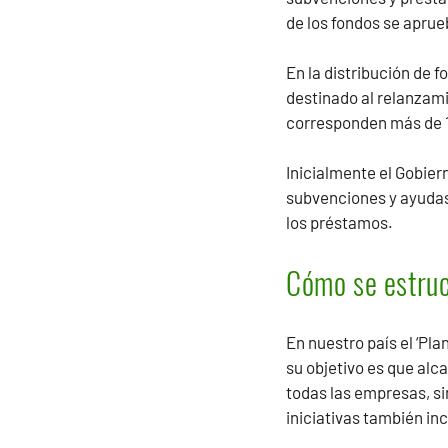
de los fondos se apru
En la distribución de f
destinado al relanzami
corresponden más de 1
Inicialmente el Gobier
subvenciones y ayudas)
los préstamos.
Cómo se estruc
En nuestro país el ‘Pl
su objetivo es que alc
todas las empresas, s
iniciativas también in