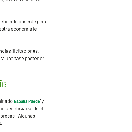
neficiado por este plan
uestra economía le
cias (licitaciones,
ra una fase posterior
aña
inado ‘
’ y
España Puede
án beneficiarse de él
mpresas. Algunas
s.