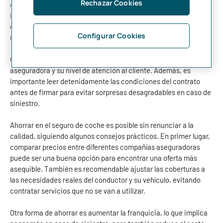
Rechazar Cookies
contrates una póliza con cobertura a todo riesgo. También es
importante que compares las diferentes opciones disponibles
en el mercado y que te fijes en el precio, pero sin olvidar que lo
Configurar Cookies
más barato no siempre es lo mejor.
Otro factor a considerar es la reputación de la compañía
aseguradora y su nivel de atención al cliente. Además, es
importante leer detenidamente las condiciones del contrato
antes de firmar para evitar sorpresas desagradables en caso de
siniestro.
Ahorrar en el seguro de coche es posible sin renunciar a la
calidad, siguiendo algunos consejos prácticos. En primer lugar,
comparar precios entre diferentes compañías aseguradoras
puede ser una buena opción para encontrar una oferta más
asequible. También es recomendable ajustar las coberturas a
las necesidades reales del conductor y su vehículo, evitando
contratar servicios que no se van a utilizar.
Otra forma de ahorrar es aumentar la franquicia, lo que implica