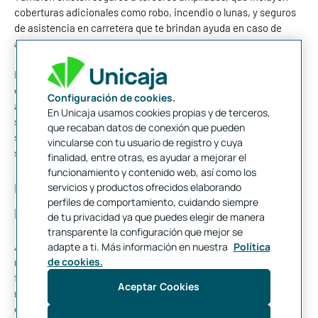
coberturas adicionales como robo, incendio o lunas, y seguros
de asistencia en carretera que te brindan ayuda en caso de
avería o accidente.
Es importante leer detenidamente las coberturas de cada tipo
de seguro antes de contratarlo, para elegir el que mejor se
Configuración de cookies.
adapte a tus necesidades y presupuesto. Además, algunos
En Unicaja usamos cookies propias y de terceros,
seguros ofrecen servicios adicionales como coche de
que recaban datos de conexión que pueden
sustitución o reparación en talleres concertados, lo que puede
vincularse con tu usuario de registro y cuya
ser útil en caso de imprevistos.
finalidad, entre otras, es ayudar a mejorar el
funcionamiento y contenido web, así como los
Cómo elegir el mejor seguro de coche para tus
servicios y productos ofrecidos elaborando
perfiles de comportamiento, cuidando siempre
necesidades
de tu privacidad ya que puedes elegir de manera
transparente la configuración que mejor se
A la hora de elegir el mejor seguro de coche para tus
adapte a ti. Más información en nuestra
Política
de cookies.
necesidades, es importante que tengas en cuenta varios
factores.
En primer lugar, debes evaluar cuáles son tus
Aceptar Cookies
necesidades específicas y qué tipo de cobertura necesitas. Por
ejemplo, si tienes un coche nuevo, es recomendable que