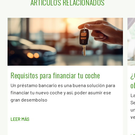
ARTÍCULOS RELACIONADOS
Requisitos para financiar tu coche
¿
o
Un préstamo bancario es una buena solución para
financiar tu nuevo coche y así, poder asumir ese
La
gran desembolso
S
un
ve
LEER MÁS