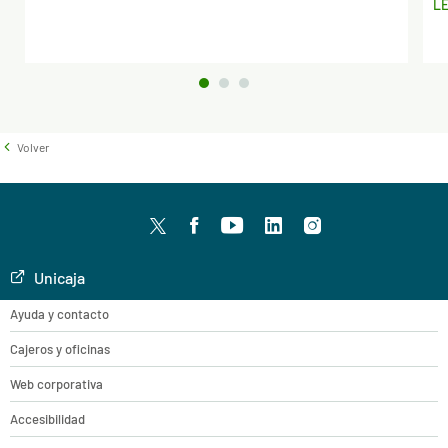
L
Volver
Twitter
facebook
youtube
LinkedIn
Instagram
Unicaja
Ayuda y contacto
Cajeros y oficinas
Web corporativa
Accesibilidad