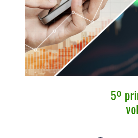
5º pri
vo