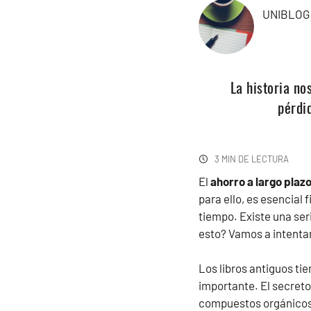
UNIBLOG
La historia n
pérdi
3 MIN DE LECTURA
El
ahorro a largo plaz
para ello, es esencial 
tiempo. Existe una seri
esto? Vamos a intentar 
Los libros antiguos tie
importante. El secreto
compuestos orgánicos v