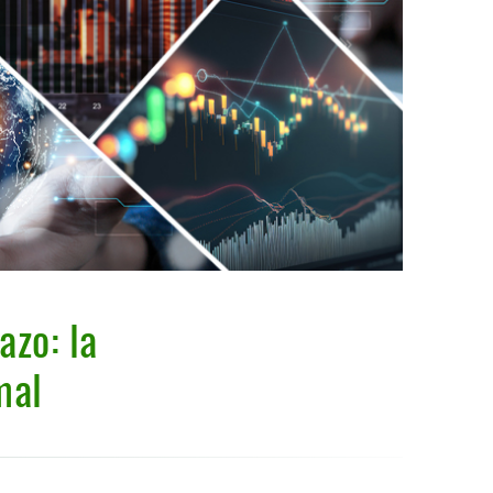
azo: la
mal