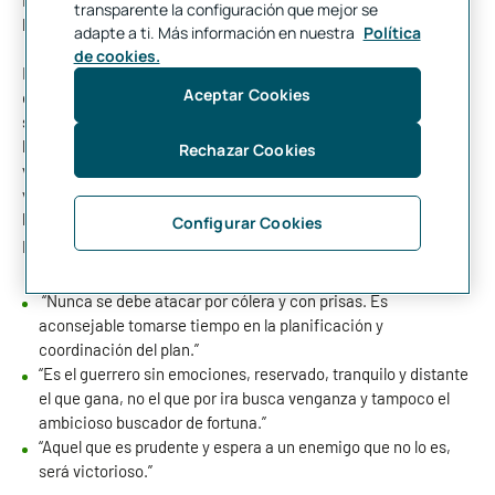
industria del marketing y los negocios es la que más provecho
transparente la configuración que mejor se
ha sacado de los consejos del famoso filósofo.
adapte a ti. Más información en nuestra
Política
de cookies.
Este escrito es considerado como el mejor libro de estrategia
Aceptar Cookies
de todos los tiempos. Un reconocimiento que le ha permitido
ser aplicable a cualquier ámbito relativo a la productividad. De
hecho, también podemos encontrar en ‘El arte de la guerra’ una
Rechazar Cookies
vía de escape para los aspectos más cotidianos de nuestras
vidas. Solo es necesario expandir la mente y saber interpretar
los conceptos expuestos por Sun Tzu que pueden aplicarse
Configurar Cookies
plenamente en la gestión del
ahorro a largo plazo
:
“Nunca se debe atacar por cólera y con prisas. Es
aconsejable tomarse tiempo en la planificación y
coordinación del plan.”
“Es el guerrero sin emociones, reservado, tranquilo y distante
el que gana, no el que por ira busca venganza y tampoco el
ambicioso buscador de fortuna.”
“Aquel que es prudente y espera a un enemigo que no lo es,
será victorioso.”