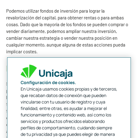
Podemos utilizar fondos de inversión para lograr la
revalorización del capital, para obtener rentas o para ambas
cosas. Dado que la mayoría de los fondos se pueden comprar o
vender diariamente, podemos ampliar nuestra inversión,
cambiar nuestra estrategia o vender nuestra posición en
cualquier momento, aunque alguna de estas acciones pueda
implicar costes.
El arte de la guerra’ y el ahorro a largo plazo
Configuración de cookies.
Seguramente hayas oído hablar del militar y filósofo Sun Tzu, un
En Unicaja usamos cookies propias y de terceros,
personaje de gran impacto en la cultura asiática. Aunque los
que recaban datos de conexión que pueden
historiadores todavía cuestionan su autenticidad, la increíble
vincularse con tu usuario de registro y cuya
filosofía que movió su vida ha conseguido traspasar
finalidad, entre otras, es ayudar a mejorar el
fronteras. Su obra más importante, ‘El arte de la guerra’, fue
funcionamiento y contenido web, así como los
escrita hace más de 2.600 años. Pero sus estrategias militares,
servicios y productos ofrecidos elaborando
de gran efectividad y sencillez, han sobrevivido hasta la
perfiles de comportamiento, cuidando siempre
actualidad como auténticas joyas de conocimiento. La
de tu privacidad ya que puedes elegir de manera