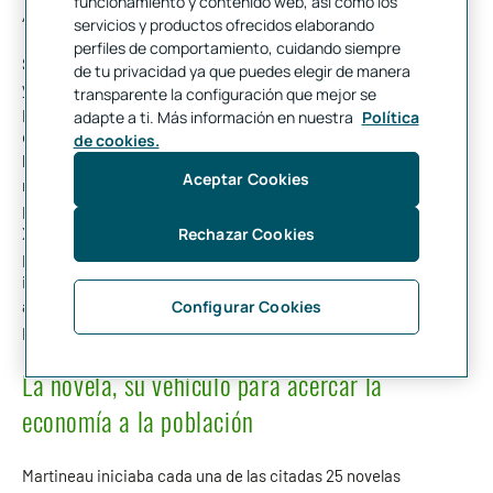
funcionamiento y contenido web, así como los
Autobiografía,
que apareció publicada tras su muerte, en 1876.
servicios y productos ofrecidos elaborando
perfiles de comportamiento, cuidando siempre
Su ficción novelística le permitió introducir teorías económicas
de tu privacidad ya que puedes elegir de manera
y propuestas sobre la cuestión social dirigidas a todos los
transparente la configuración que mejor se
públicos. La novedad de Martineau reside en que extrajo la
adapte a ti. Más información en nuestra
Política
economía y su lenguaje fuera del ámbito académico para
de cookies.
hacerlos accesibles especialmente a las clases bajas. De este
Aceptar Cookies
modo, “si tomaban conciencia de la importancia de la
potencialidad de crecimiento del capitalismo británico del siglo
XIX, colaborarían unidos en el esfuerzo común de la riqueza
Rechazar Cookies
productiva del país, a la vez que se beneficiarían
individualmente como receptores de rentas por sus
aportaciones a la producción”, señala Elena Gallego Abaroa,
Configurar Cookies
profesora de la Universidad Complutense de Madrid.
La novela, su vehículo para acercar la
economía a la población
Martineau iniciaba cada una de las citadas 25 novelas