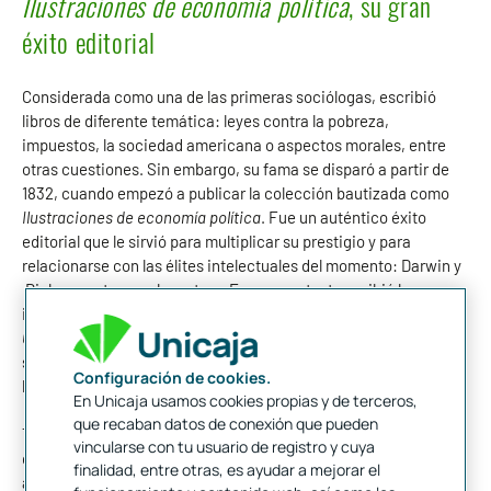
Ilustraciones de economía política
, su gran
éxito editorial
Considerada como una de las primeras sociólogas, escribió
libros de diferente temática: leyes contra la pobreza,
impuestos, la sociedad americana o aspectos morales, entre
otras cuestiones. Sin embargo, su fama se disparó a partir de
1832, cuando empezó a publicar la colección bautizada como
Ilustraciones de economía política
. Fue un auténtico éxito
editorial que le sirvió para multiplicar su prestigio y para
relacionarse con las élites intelectuales del momento: Darwin y
Dickens entre muchos otros. En ese contexto recibió la
influencia de Jane Marcet, que acababa de publicar
Conversaciones sobre Economía Política,
donde exponía con
sencillez las leyes de la ciencia económica, pero dirigiéndose a
Configuración de cookies.
lectores cultos de clases altas.
En Unicaja usamos cookies propias y de terceros,
que recaban datos de conexión que pueden
También visitó África y Oriente Próximo, y sus experiencias
vincularse con tu usuario de registro y cuya
quedaron reflejadas en varios libros, así como en más de 1.500
finalidad, entre otras, es ayudar a mejorar el
artículos periodísticos
.
Al caer enferma publicó su