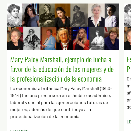
Mary Paley Marshall, ejemplo de lucha a
E
favor de la educación de las mujeres y de
P
la profesionalización de la economía
En
mu
La economista británica Mary Paley Marshall (1850-
añ
1944) fue una precursora en el ámbito académico,
p
laboral y social para las generaciones futuras de
g
mujeres, además de que contribuyó a la
profesionalización de la economía
L