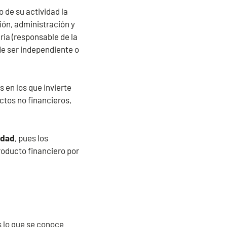
o de su actividad la
ión, administración y
ria (responsable de la
de ser independiente o
 en los que invierte
ctos no financieros,
lidad
, pues los
producto financiero por
s lo que se conoce