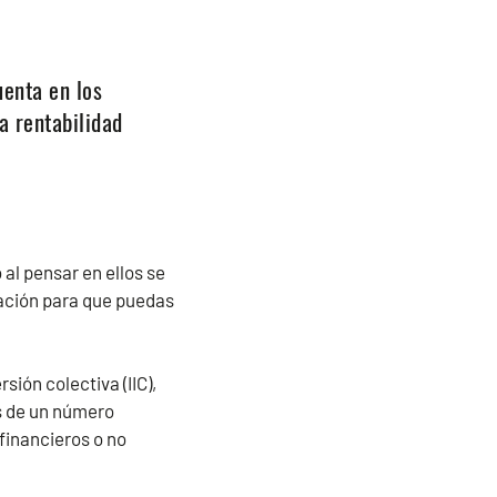
uenta en los
a rentabilidad
o al pensar en ellos se
mación para que puedas
sión colectiva (IIC),
es de un número
 financieros o no