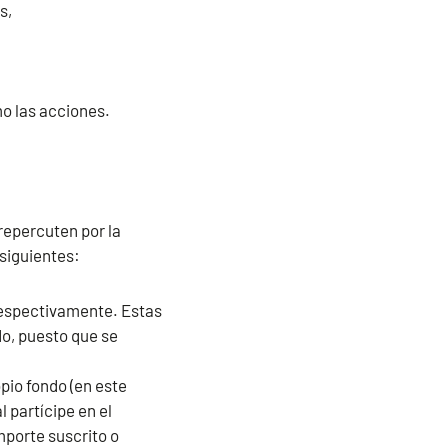
s,
mo las acciones.
 repercuten por la
 siguientes:
 respectivamente. Estas
do, puesto que se
opio fondo (en este
 partícipe en el
mporte suscrito o