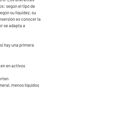
os: según el tipo de
según su liquidez, su
inversión es conocer la
jor se adapta a
 sí hay una primera
ten en activos
erten
neral, menos líquidos