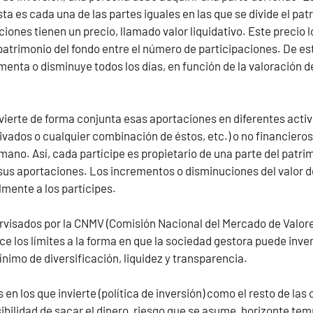
ta es cada una de las partes iguales en las que se divide el pa
ciones tienen un precio, llamado valor liquidativo. Este precio l
l patrimonio del fondo entre el número de participaciones. De es
menta o disminuye todos los días, en función de la valoración de
nvierte de forma conjunta esas aportaciones en diferentes activ
erivados o cualquier combinación de éstos, etc.) o no financiero
mano. Así, cada partícipe es propietario de una parte del patri
 sus aportaciones. Los incrementos o disminuciones del valor d
mente a los partícipes.
rvisados por la CNMV (Comisión Nacional del Mercado de Valore
 los límites a la forma en que la sociedad gestora puede inverti
ínimo de diversificación, liquidez y transparencia.
s en los que invierte (política de inversión) como el resto de las
ibilidad de sacar el dinero, riesgo que se asume, horizonte temp