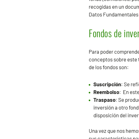
recogidas en un docume
Datos Fundamentales pa
Fondos de inver
Para poder comprender 
conceptos sobre este 
de los fondos son:
Suscripción
: Se ref
Reembolso
: En este
Traspaso
: Se produ
inversión a otro fon
disposición del inver
Una vez que nos hemos 
sus características pa