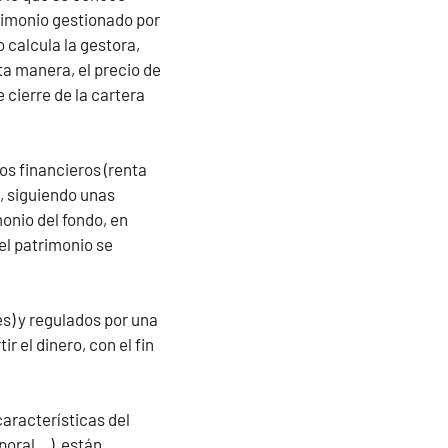
trimonio gestionado por
o calcula la gestora,
ta manera, el precio de
 cierre de la cartera
os financieros (renta
s, siguiendo unas
monio del fondo, en
el patrimonio se
s) y regulados por una
r el dinero, con el fin
 características del
oral...), están