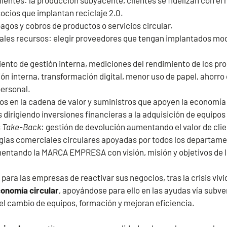
lientes: la producción subyacente, clientes se fidelizan con el 
ocios que implantan reciclaje 2.0.
pagos y cobros de productos o servicios circular.
ipales recursos: elegir proveedores que tengan implantados m
nto de gestión interna, mediciones del rendimiento de los pro
ón interna, transformación digital, menor uso de papel, ahorro
personal.
s en la cadena de valor y suministros que apoyen la economía 
 dirigiendo inversiones financieras a la adquisición de equipos
s
Take-Back
: gestión de devolución aumentando el valor de cli
gias comerciales circulares apoyadas por todos los departame
entando la MARCA EMPRESA con visión, misión y objetivos de l
para las empresas de reactivar sus negocios, tras la crisis vivi
onomía circular
, apoyándose para ello en las ayudas vía subv
el cambio de equipos, formación y mejoran eficiencia.