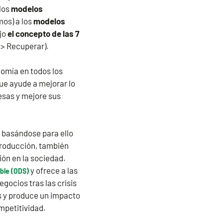
los
modelos
mos) a los
modelos
ajo
el concepto de las 7
=> Recuperar).
nomía en todos los
ue ayude a mejorar lo
esas y mejore sus
 basándose para ello
producción, también
ión en la sociedad.
y ofrece a las
ible (ODS)
ocios tras las crisis
s y produce un impacto
mpetitividad.