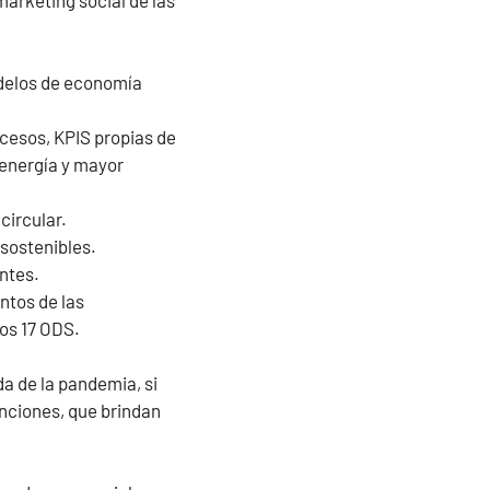
marketing social de las
odelos de economía
cesos, KPIS propias de
 energía y mayor
circular.
 sostenibles.
entes.
ntos de las
os 17 ODS.
da de la pandemia, si
enciones, que brindan