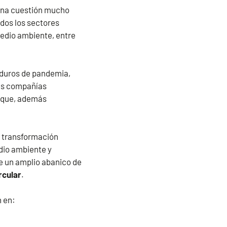
 una cuestión mucho
dos los sectores
medio ambiente, entre
 duros de pandemia,
las compañías
a que, además
a transformación
dio ambiente y
e un amplio abanico de
rcular
.
n en: