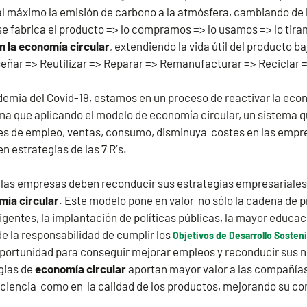
al máximo la emisión de carbono a la atmósfera, cambiando de 
se fabrica el producto => lo compramos => lo usamos => lo tira
n la
economía circular
, extendiendo la vida útil del producto b
eñar => Reutilizar => Reparar => Remanufacturar => Reciclar 
andemia del Covid-19, estamos en un proceso de reactivar la eco
ma que aplicando el modelo de economía circular, un sistema q
ices de empleo, ventas, consumo, disminuya costes en las empr
n estrategias de las 7 R´s.
o las empresas deben reconducir sus estrategias empresariales
ía circular
. Este modelo pone en valor no sólo la cadena de 
igentes, la implantación de políticas públicas, la mayor educac
de la responsabilidad de cumplir los
Objetivos de Desarrollo Sosten
ortunidad para conseguir mejorar empleos y reconducir sus neg
gias de
economía circular
aportan mayor valor a las compañía
eficiencia como en la calidad de los productos, mejorando su co