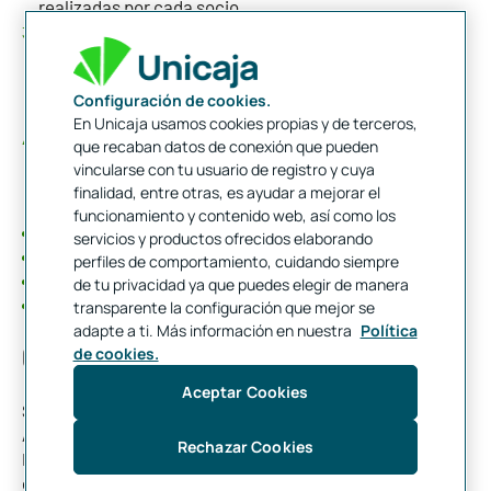
realizadas por cada socio.
Crea los estatutos sociales. En los estatutos se
definirá el objetivo de la empresa, el reparto de
participaciones entre socios y descripción de los
Configuración de cookies.
órganos de administración y toma de decisiones.
En Unicaja usamos cookies propias y de terceros,
Notario: Firma escritura constitución. ¿Qué
que recaban datos de conexión que pueden
vincularse con tu usuario de registro y cuya
documentos tienes que llevar al notario?
finalidad, entre otras, es ayudar a mejorar el
funcionamiento y contenido web, así como los
Certificación negativa del nombre elegido para la empresa.
servicios y productos ofrecidos elaborando
Certificado del banco con la/s aportación/es al capital social.
perfiles de comportamiento, cuidando siempre
Estatutos sociales.
de tu privacidad ya que puedes elegir de manera
Documentación acreditativa de la identidad de los socios.
transparente la configuración que mejor se
adapte a ti. Más información en nuestra
Política
Como registrar tu empresa en Hacienda
de cookies.
Aceptar Cookies
Solicita un CIF provisional, para ello tendrás que entregar a la
AEAT el modelo 036 (solicitud de alta en el Censo de
Rechazar Cookies
Empresarios, profesionales y retenedores) y una copia de la
escritura de constitución y de los estatutos sociales. Hacienda