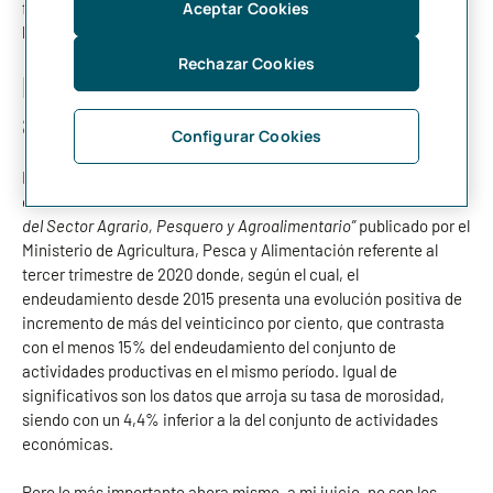
fabricación de bebidas, cárnico y preparación de frutas y
Aceptar Cookies
hortalizas.
Rechazar Cookies
Potencial financiero de la industria
agroalimentaria
Configurar Cookies
Es un sector, a su vez, con un gran potencial financiero tal y
como se demuestra en el último informe sobre
“Endeudamiento
del Sector Agrario, Pesquero y Agroalimentario”
publicado por el
Ministerio de Agricultura, Pesca y Alimentación referente al
tercer trimestre de 2020 donde, según el cual, el
endeudamiento desde 2015 presenta una evolución positiva de
incremento de más del veinticinco por ciento, que contrasta
con el menos 15% del endeudamiento del conjunto de
actividades productivas en el mismo período. Igual de
significativos son los datos que arroja su tasa de morosidad,
siendo con un 4,4% inferior a la del conjunto de actividades
económicas.
Pero lo más importante ahora mismo, a mi juicio, no son los