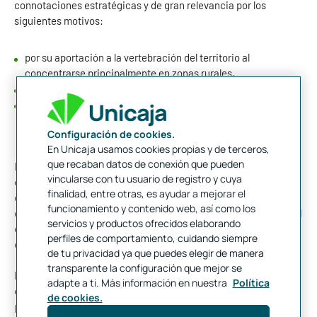
connotaciones estratégicas y de gran relevancia por los
siguientes motivos:
por su aportación a la vertebración del territorio al
concentrarse principalmente en zonas rurales,
por su demostrada resiliencia ante situaciones de crisis y
por su carácter esencial, al ser fuente de suministro de
bienes de primera necesidad para la alimentación de la
Configuración de cookies.
población.
En Unicaja usamos cookies propias y de terceros,
que recaban datos de conexión que pueden
Muestra de todo ello se puede comprobar en su
vincularse con tu usuario de registro y cuya
comportamiento en períodos de crisis importantes, como la que
finalidad, entre otras, es ayudar a mejorar el
estamos atravesando actualmente, en el que podemos
funcionamiento y contenido web, así como los
constatar unos datos de cierre de 2020 del sector agroindustrial
servicios y productos ofrecidos elaborando
con mejor comportamiento a la mayoría de sectores en volumen
perfiles de comportamiento, cuidando siempre
de la cifra de negocio, destrucción de empleo y exportaciones.
de tu privacidad ya que puedes elegir de manera
transparente la configuración que mejor se
Por comunidades autónomas, las que juegan un papel
adapte a ti. Más información en nuestra
Política
destacado por volumen de negocio son Cataluña y Andalucía y
de cookies.
por sectores, los principales son el de aceites y grasas,