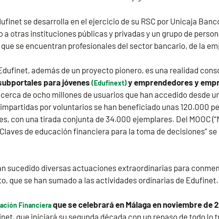
dufinet se desarrolla en el ejercicio de su RSC por Unicaja Banc
o a otras instituciones públicas y privadas y un grupo de perso
 que se encuentran profesionales del sector bancario, de la em
Edufinet, además de un proyecto pionero, es una realidad cons
subportales para jóvenes
y emprendedores y empr
(Edufinext)
e cerca de ocho millones de usuarios que han accedido desde un
 impartidas por voluntarios se han beneficiado unas 120.000 p
nes, con una tirada conjunta de 34.000 ejemplares. Del MOOC (
laves de educación financiera para la toma de decisiones” se 
 han sucedido diversas actuaciones extraordinarias para conme
to, que se han sumado a las actividades ordinarias de Edufinet.
que se celebrará en Málaga en noviembre de 
ación Financiera
net, que iniciará su segunda década con un repaso de todo lo t