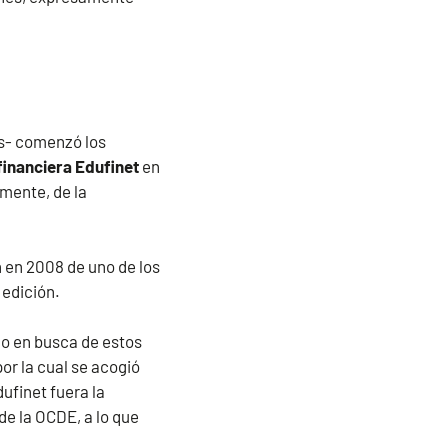
os- comenzó los
financiera Edufinet
en
rmente, de la
n en 2008 de uno de los
 edición.
co en busca de estos
r la cual se acogió
ufinet fuera la
de la OCDE, a lo que