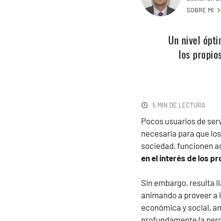
SOBRE MI
Un nivel ópti
los propio
5 MIN DE LECTURA
Pocos usuarios de serv
necesaria para que los
sociedad, funcionen 
en el interés de los p
Sin embargo, resulta l
animando a proveer a 
económica y social, a
profundamente la perc