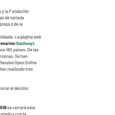
o y la Fundación
nas de variada
presa o de la
olidada. La página web
esarios
,
(Edufiemp)
os 180 países. De las
ersonas. Se han
“Massive Open Online
han realizado tres
morar el décimo
2018
se cerrará esta
ratado y con la