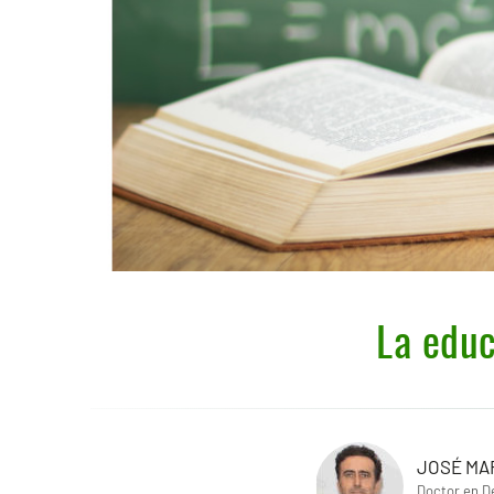
La educ
JOSÉ MA
Doctor en D