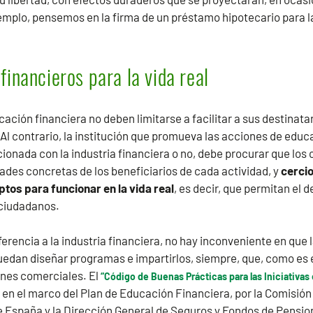
ejemplo, pensemos en la firma de un préstamo hipotecario para l
inancieros para la vida real
ción financiera no deben limitarse a facilitar a sus destinat
 Al contrario, la institución que promueva las acciones de educ
acionada con la industria financiera o no, debe procurar que lo
idades concretas de los beneficiarios de cada actividad, y
cerci
tos para funcionar en la vida real
, es decir, que permitan el d
 ciudadanos.
referencia a la industria financiera, no hay inconveniente en qu
edan diseñar programas e impartirlos, siempre, que, como es e
ones comerciales. El
“Código de Buenas Prácticas para las Iniciativa
, en el marco del Plan de Educación Financiera, por la Comisió
de España y la Dirección General de Seguros y Fondos de Pens