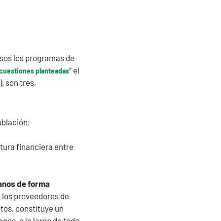
isos los programas de
el
 cuestiones planteadas”
, son tres,
oblación;
ltura financiera entre
danos de forma
de los proveedores de
stos, constituye un
nes, a lo largo de todo