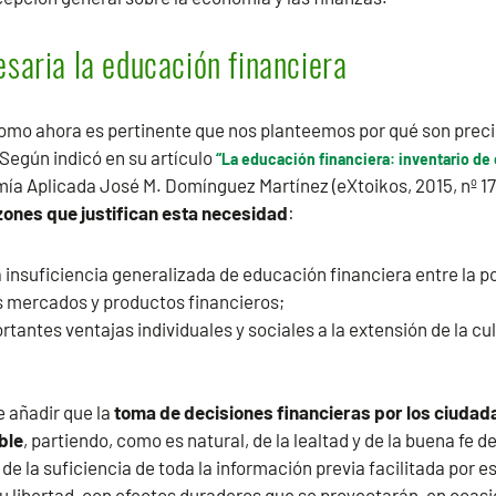
esaria la educación financiera
omo ahora es pertinente que nos planteemos por qué son prec
Según indicó en su artículo
“La educación financiera: inventario de
a Aplicada José M. Domínguez Martínez (eXtoikos, 2015, nº 17)
zones que justifican esta necesidad
:
a insuficiencia generalizada de educación financiera entre la p
s mercados y productos financieros;
rtantes ventajas individuales y sociales a la extensión de la cu
 añadir que la
toma de decisiones financieras por los ciuda
ble
, partiendo, como es natural, de la lealtad y de la buena fe 
 de la suficiencia de toda la información previa facilitada por e
su libertad, con efectos duraderos que se proyectarán, en ocasio