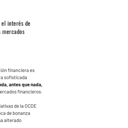
 el interés de
os mercados
ión financiera es
ra sofisticada
nda, antes que nada,
mercados financieros.
iativas de la OCDE
poca de bonanza
ha alterado