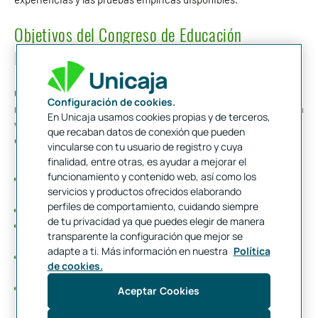
Objetivos del Congreso de Educación
Financiera de Edufinet
Con ese espíritu, desde
Edufinet
hemos organizado el
Configuración de cookies.
mencionado Congreso, cuya información se recoge en la página
En Unicaja usamos cookies propias y de terceros,
web
. Éstos son sus
objetivos
www.edufinetcongress.com
que recaban datos de conexión que pueden
esenciales:
vincularse con tu usuario de registro y cuya
finalidad, entre otras, es ayudar a mejorar el
funcionamiento y contenido web, así como los
Servir de punto de encuentro de los diversos agentes
servicios y productos ofrecidos elaborando
involucrados o interesados en la educación financiera.
perfiles de comportamiento, cuidando siempre
Discernir el estado de la cuestión en dicho ámbito.
de tu privacidad ya que puedes elegir de manera
Poner en común el acervo de los programas educativos
transparente la configuración que mejor se
desarrollados.
adapte a ti. Más información en nuestra
Política
Identificar los principales retos que se plantean en relación
de cookies.
con el objetivo de mejora de la cultura financiera.
Perfilar las estrategias de actuación más adecuadas y el
Aceptar Cookies
diseño óptimo de los programas educativos en dicha
vertiente.