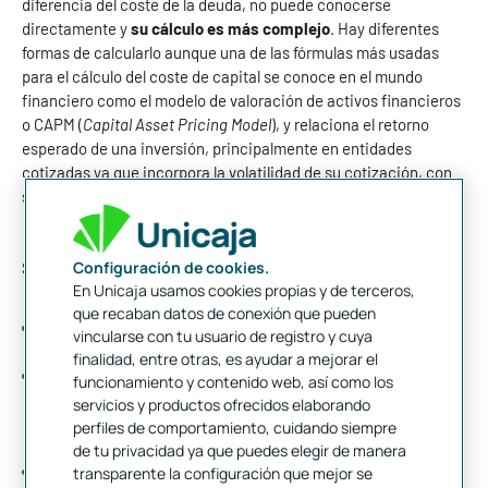
diferencia del coste de la deuda, no puede conocerse
directamente y
su cálculo es más complejo
. Hay diferentes
formas de calcularlo aunque una de las fórmulas más usadas
para el cálculo del coste de capital se conoce en el mundo
financiero como el modelo de valoración de activos financieros
o CAPM (
Capital Asset Pricing Model
), y relaciona el retorno
esperado de una inversión, principalmente en entidades
cotizadas ya que incorpora la volatilidad de su cotización, con
su riesgo asociado. La
fórmula
es la siguiente:
COE = R
+ b * (R
- R
)
f
m
f
Configuración de cookies.
Siendo:
En Unicaja usamos cookies propias y de terceros,
que recaban datos de conexión que pueden
Rf = Prima libre de riesgo, sería por ejemplo la tasa de interés
vincularse con tu usuario de registro y cuya
sin riesgo de la deuda pública
finalidad, entre otras, es ayudar a mejorar el
b = Beta, que mide la volatilidad. En el caso de entidades
funcionamiento y contenido web, así como los
cotizadas, sería el indicador que mide la volatilidad de las
servicios y productos ofrecidos elaborando
acciones de la empresa relativa a la volatilidad del mercado
perfiles de comportamiento, cuidando siempre
en general
de tu privacidad ya que puedes elegir de manera
(Rm - Rf) = Prima de riesgo, que sería la prima exigida por el
transparente la configuración que mejor se