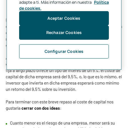
inversor, en este caso de renta variable, por asumir más
adapte a ti. Más información en nuestra
Política
riesgo que el activo libre de riesgo, normalmente la renta fija.
de cookies.
Aceptar Cookies
De todas las variables que se utilizan en el cálculo del coste de
capital, la que presenta más dificultades para su obtención es la
Rechazar Cookies
que corresponde a la prima de riesgo, que representa la
rentabilidad adicional al activo libre de riesgo que se le debe
exigir a una inversión en función de su riesgo.
Configurar Cookies
A modo de ejemplo
, si consideramos una empresa cotizada
con una Beta del 0,90 y una prima de riesgo del 5%, y si la renta
fija a largo plazo ofrece un tipo de interés de un 5%, el coste de
capital de dicha empresa será del 9,5%, o, lo que es lo mismo, el
inversor que invierta en dicha empresa esperará como mínimo
un retorno del 9,5% sobre su inversión.
Para terminar con este breve repaso al coste de capital nos
gustaría
cerrar con dos ideas
:
Cuanto menor es el riesgo de una empresa, menor será su