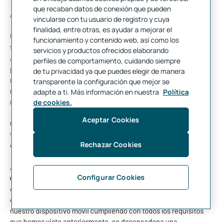
¿Cómo se realiza el pago?
que recaban datos de conexión que pueden
vincularse con tu usuario de registro y cuya
finalidad, entre otras, es ayudar a mejorar el
Una vez tenemos nuestras tarjetas registradas, es importante
funcionamiento y contenido web, así como los
tener activado en tu dispositivo móvil la
tecnología NFC
(
Near
servicios y productos ofrecidos elaborando
Field Communications
), ya que esto es lo que permite realizar el
perfiles de comportamiento, cuidando siempre
pago. Además, necesitas que tu dispositivo cuente con algún
de tu privacidad ya que puedes elegir de manera
mecanismo de seguridad para desbloquearlo, ya sea
transparente la configuración que mejor se
reconocimiento biométrico, clave o patrón.
Estos son aspectos
adapte a ti. Más información en nuestra
Política
muy importantes para que tu experiencia sea única y segura.
de cookies.
Aceptar Cookies
Cuando el usuario se disponga a realizar la compra, únicamente
tendrá que desbloquear el terminal y acercarlo al TPV del
Rechazar Cookies
comercio.
Aunque para nosotros, como usuarios,
realizar pagos con
Configurar Cookies
un
smartphon
e
es muy sencillo, la acción lleva asociada un
desarrollo tecnológico que permite comprobar que ese pago
que se está realizando es correcto. Una vez que acercamos
nuestro dispositivo móvil cumpliendo con todos los requisitos
que hemos visto anteriormente, se desencadena una