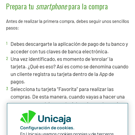
Prepara tu
smartphone
para la compra
Antes de realizar la primera compra, debes seguir unos sencillos
pasos:
Debes descargarte la aplicación de pago de tu banco y
acceder con tus claves de banca electrónica.
Una vez identificado, es momento de ‘enrolar’ la
tarjeta. ¿Qué es eso? Así es como se denomina cuando
un cliente registra su tarjeta dentro de la
App
de
pagos.
Selecciona tu tarjeta “Favorita” para realizar las
compras. De esta manera, cuando vayas a hacer una
compra, no tendrás que elegir la tarjeta y ahorrarás
tiempo. Puedes cambiar esta tarjeta tantas veces
como quieras ya que eres tú quien decide con cuál
pagar.
Configuración de cookies.
En Unicaja usamos cookies propias y de terceros,