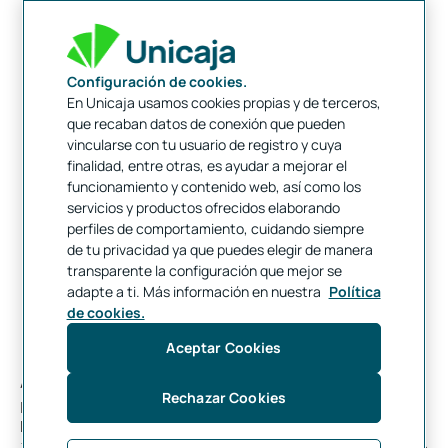
Configuración de cookies.
En Unicaja usamos cookies propias y de terceros,
que recaban datos de conexión que pueden
vincularse con tu usuario de registro y cuya
finalidad, entre otras, es ayudar a mejorar el
funcionamiento y contenido web, así como los
servicios y productos ofrecidos elaborando
perfiles de comportamiento, cuidando siempre
de tu privacidad ya que puedes elegir de manera
transparente la configuración que mejor se
adapte a ti. Más información en nuestra
Política
de cookies.
Aceptar Cookies
A nivel sectorial, se encuentran representados todos los
Rechazar Cookies
principales sectores, con excepción del transporte y
utilities
,
los cuales se cubren en sus índices respectivos (
Dow Jones
Transportation Average
y
Dow Jones Utility Average
). A cierre de