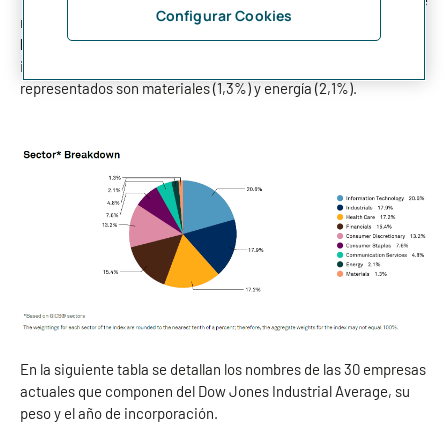
Configurar Cookies
marzo de 2021, los principales sectores que componen el índice
Dow Jones Industrial Average
son tecnología (20,6%),
industrial (17,79%) y salud (17,2%), mientras que los menos
representados son materiales (1,3%) y energía (2,1%).
En la siguiente tabla se detallan los nombres de las 30 empresas
actuales que componen del Dow Jones Industrial Average, su
peso y el año de incorporación.