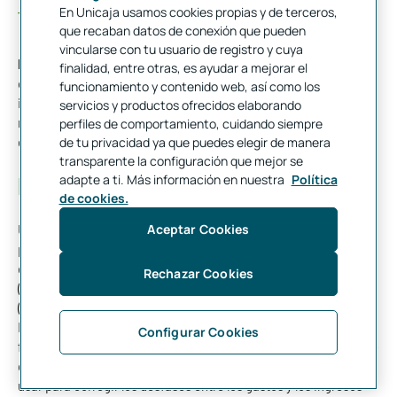
Tipo de interés. ¿Cuál es?
En Unicaja usamos cookies propias y de terceros,
que recaban datos de conexión que pueden
vincularse con tu usuario de registro y cuya
El tipo de interés
es el precio que se paga por el uso del dinero
finalidad, entre otras, es ayudar a mejorar el
o la rentabilidad que se espera obtener como consecuencia de
funcionamiento y contenido web, así como los
invertir un capital, expresado en porcentaje. Desde el 10 de
servicios y productos ofrecidos elaborando
marzo de 2016 el tipo de interés en la eurozona es del
0%,
perfiles de comportamiento, cuidando siempre
debido a la política monetaria expansiva del BCE.
de tu privacidad ya que puedes elegir de manera
transparente la configuración que mejor se
Préstamo y crédito. ¿Es lo mismo?
adapte a ti. Más información en nuestra
Política
de cookies.
Aceptar Cookies
Un
es una operación financiera en la que el
préstamo
prestamista (persona física o jurídica) entrega una cantidad fija
de dinero al prestatario; en cambio, en el
crédito
el prestamista
Rechazar Cookies
(acreditante) pone una cantidad a disposición del prestatario
(acreditado), pudiendo este hacer uso o no de toda la cantidad.
El dinero procedente del préstamo se suele utilizar para
Configurar Cookies
financiar la adquisición de un bien o de un servicio, con fines de
consumo o empresariales, mientras que el del crédito se suele
usar para corregir los desfases entre los gastos y los ingresos