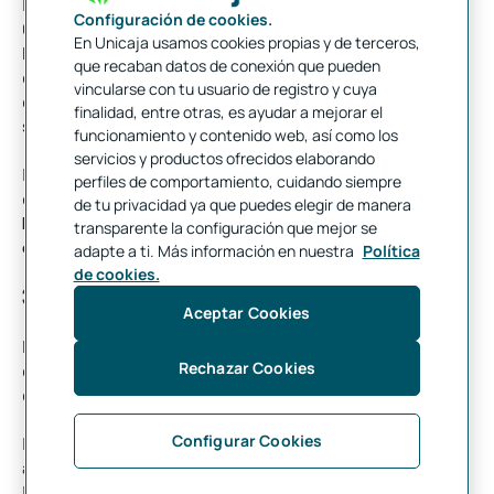
El origen
del dinero fiduciario se sitúa en la China del siglo XI.
Configuración de cookies.
Con la aparición del papel moneda surgieron los primeros
En Unicaja usamos cookies propias y de terceros,
billetes certificados, cuyo valor era equivalente a una cantidad
que recaban datos de conexión que pueden
determinada de oro que estaba depositada en los bancos. Es lo
vincularse con tu usuario de registro y cuya
que se conoce con la denominación de
patrón oro
. Este
finalidad, entre otras, es ayudar a mejorar el
sistema dejó de existir el
15 de agosto de 1971.
funcionamiento y contenido web, así como los
servicios y productos ofrecidos elaborando
El dinero fiduciario es el tipo de dinero más usado y aceptado
perfiles de comportamiento, cuidando siempre
en países de todo el mundo. De hecho,
las tarjetas de crédito,
de tu privacidad ya que puedes elegir de manera
los pagarés o las transferencias internacionales son
transparente la configuración que mejor se
ejemplos de dinero fiduciario
.
adapte a ti. Más información en nuestra
Política
de cookies.
3. Banco
Aceptar Cookies
Proviene de la palabra italiana
banco
, "escritorio", utilizada
Rechazar Cookies
durante el Renacimiento por los banqueros judíos florentinos
quienes hacían sus transacciones sobre una mesa.
Configurar Cookies
Los bancos en la época romana realizaban la mayoría de las
actividades bancarias por particulares y no por instituciones.
Las grandes inversiones fueron financiadas por los