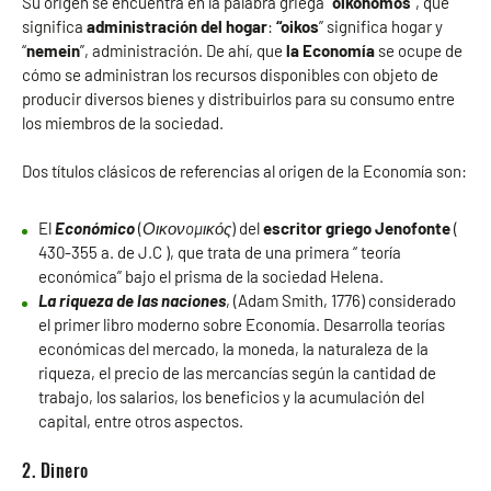
Su origen se encuentra en la palabra griega “
oikonomos
”, que
significa
administración del hogar
:
“oikos
” significa hogar y
“
nemein
”, administración. De ahí, que
la Economía
se ocupe de
cómo se administran los recursos disponibles con objeto de
producir diversos bienes y distribuirlos para su consumo entre
los miembros de la sociedad.
Dos títulos clásicos de referencias al origen de la Economía son:
El
Económico
(
Οικονoμικός
) del
escritor griego Jenofonte
(
430-355 a. de J.C ), que trata de una primera “ teoría
económica” bajo el prisma de la sociedad Helena.
La riqueza de las naciones
, (Adam Smith, 1776) considerado
el primer libro moderno sobre Economía. Desarrolla teorías
económicas del mercado, la moneda, la naturaleza de la
riqueza, el precio de las mercancías según la cantidad de
trabajo, los salarios, los beneficios y la acumulación del
capital, entre otros aspectos.
2. Dinero