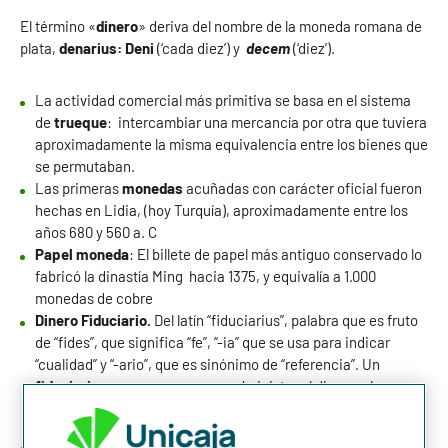
El término «
dinero
» deriva del nombre de la moneda romana de
plata,
denarius: Deni
(‘cada diez’) y
decem
(‘diez’).
La actividad comercial más primitiva se basa en el sistema
de
trueque
: intercambiar una mercancía por otra que tuviera
aproximadamente la misma equivalencia entre los bienes que
se permutaban.
Las primeras
monedas
acuñadas con carácter oficial fueron
hechas en Lidia, (hoy Turquía), aproximadamente entre los
años 680 y 560 a. C
Papel moneda
: El billete de papel más antiguo conservado lo
fabricó la dinastía Ming hacia 1375, y equivalía a 1.000
monedas de cobre
Dinero Fiduciario.
Del latín “fiduciarius”, palabra que es fruto
de “fides”, que significa “fe”, “-ia” que se usa para indicar
“cualidad” y “-ario”, que es sinónimo de “referencia”. Un
fiduciario
es una persona que administra el dinero o los
bienes de otras personas.