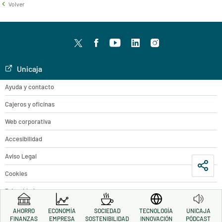
Volver
Twitter
facebook
youtube
LinkedIn
Instagram
Unicaja
Ayuda y contacto
Cajeros y oficinas
Web corporativa
Accesibilidad
Aviso Legal
Cookies
Privacidad
Accesibilidad
AHORRO
ECONOMÍA
SOCIEDAD
TECNOLOGÍA
UNICAJA
FINANZAS
EMPRESA
SOSTENIBILIDAD
INNOVACIÓN
PÓDCAST