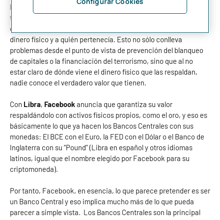
Configurar Cookies
Hasta el
anuncio de Facebook con su criptomoneda Libra,
todas las criptomonedas decían representar dinero físico. Sin
embargo, nadie sabía con certeza dónde se encontraba dicho
dinero físico y a quién pertenecía. Esto no sólo conlleva
problemas desde el punto de vista de prevención del blanqueo
de capitales o la financiación del terrorismo, sino que al no
estar claro de dónde viene el dinero físico que las respaldan,
nadie conoce el verdadero valor que tienen.
Con
Libra
,
Facebook
anuncia que garantiza su valor
respaldándolo con activos físicos propios, como el oro, y eso es
básicamente lo que ya hacen los Bancos Centrales con sus
monedas: El BCE con el Euro, la FED con el Dólar o el Banco de
Inglaterra con su “Pound” (Libra en español y otros idiomas
latinos, igual que el nombre elegido por Facebook para su
criptomoneda).
Por tanto, Facebook, en esencia, lo que parece pretender es ser
un Banco Central y eso implica mucho más de lo que pueda
parecer a simple vista. Los Bancos Centrales son la principal