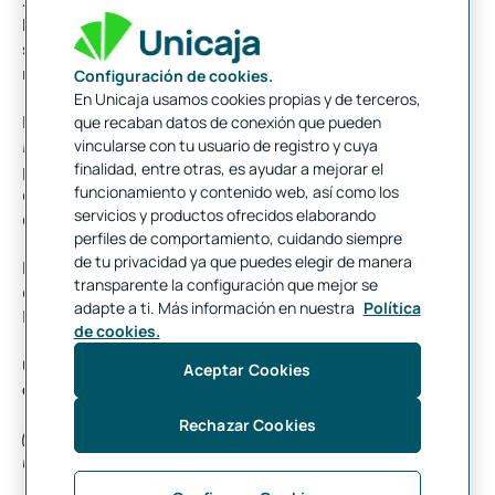
lo que podemos comprar, vender o transferir dinero
simplemente haciendo operaciones con los datos que
representan dicho dinero.
Configuración de cookies.
En Unicaja usamos cookies propias y de terceros,
Pues allá por 2009, a alguien (que se hacía llamar
Satoshi
que recaban datos de conexión que pueden
vincularse con tu usuario de registro y cuya
Nakamoto
) se le ocurrió crear una red de Blockchain que
finalidad, entre otras, es ayudar a mejorar el
permitiera a la gente intercambiar representaciones digitales
funcionamiento y contenido web, así como los
de dinero utilizando esta tecnología, y así nació la primera
servicios y productos ofrecidos elaborando
criptomoneda
, “el archifamoso bitcoin”.
perfiles de comportamiento, cuidando siempre
de tu privacidad ya que puedes elegir de manera
Por tanto, una criptomoneda no es más que una representación
transparente la configuración que mejor se
digital del dinero que ha sido desarrollada en la tecnología
adapte a ti. Más información en nuestra
Política
Blockchain.
de cookies.
Con ello, llegamos a la controvertida cuestión de:
¿Supone la
Aceptar Cookies
criptomoneda de Facebook una amenaza para los bancos?
Rechazar Cookies
(nota muy importante: todo lo que lean a partir de este punto es
una opinión exclusivamente personal)