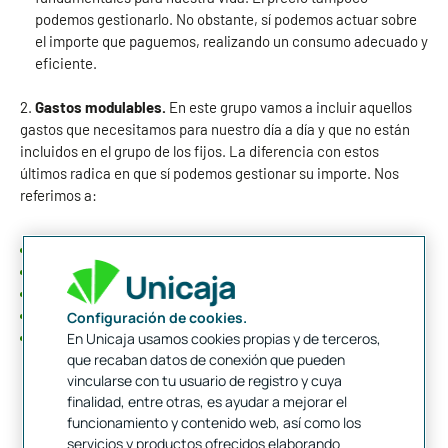
podemos gestionarlo. No obstante, sí podemos actuar sobre
el importe que paguemos, realizando un consumo adecuado y
eficiente.
2.
Gastos modulables.
En este grupo vamos a incluir aquellos
gastos que necesitamos para nuestro día a día y que no están
incluidos en el grupo de los fijos. La diferencia con estos
últimos radica en que sí podemos gestionar su importe. Nos
referimos a:
Alimentación.
Ropa.
Transporte.
Comunicaciones.
Configuración de cookies.
Seguros. Es conveniente considerar estos como necesarios,
En Unicaja usamos cookies propias y de terceros,
en función de las circunstancias de cada persona, ya que nos
que recaban datos de conexión que pueden
protegen de eventuales acontecimientos que pudieran
vincularse con tu usuario de registro y cuya
producirse y afectar negativamente a nuestra economía
finalidad, entre otras, es ayudar a mejorar el
funcionamiento y contenido web, así como los
familiar: fallecimiento, incendio, robo, etc.
servicios y productos ofrecidos elaborando