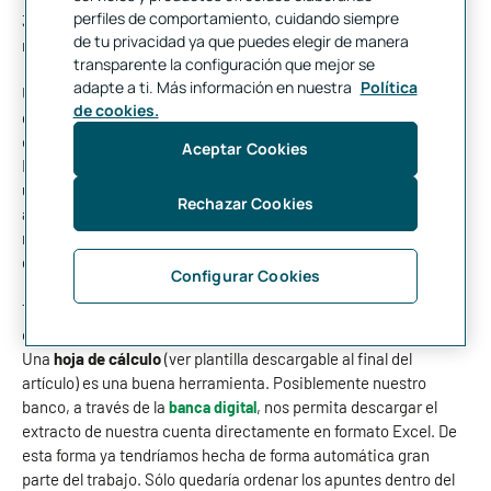
perfiles de comportamiento, cuidando siempre
3.
Gastos ocasionales
. No son necesarios. Por ello, en caso de
de tu privacidad ya que puedes elegir de manera
necesidad, se puede prescindir de ellos (ocio, viajes…).
transparente la configuración que mejor se
adapte a ti. Más información en nuestra
Política
Una vez realizada esta clasificación tendremos una visión
de cookies.
general de nuestras finanzas. Asimismo, podremos ver con
detalle en qué conceptos nos estamos gastando el dinero.
Aceptar Cookies
El presupuesto se refiere a un periodo concreto, generalmente
un año. Si hay estacionalidad en los ingresos o gastos, nos
Rechazar Cookies
ayudará a tener preparada la liquidez suficiente para esos
momentos del año en los que hay menores ingresos o mayores
gastos.
Configurar Cookies
Todos estos datos podemos volcarlos en una tabla
.
En las
columnas pondremos los meses y en las filas los conceptos.
Una
hoja de cálculo
(ver plantilla descargable al final del
artículo) es una buena herramienta.
Posiblemente nuestro
banco, a través de la
, nos permita descargar el
banca digital
extracto de nuestra cuenta directamente en formato Excel. De
esta forma ya tendríamos hecha de forma automática gran
parte del trabajo. Sólo quedaría ordenar los apuntes dentro del